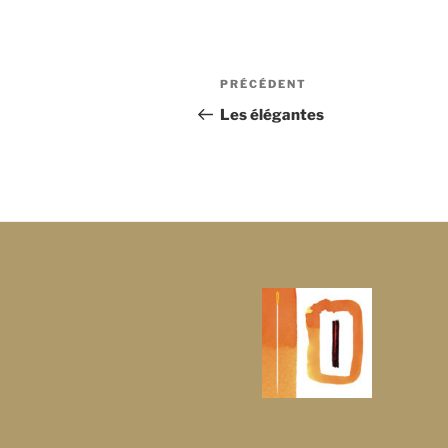
Navigation
Article
PRÉCÉDENT
de
précédent
Les élégantes
l’article